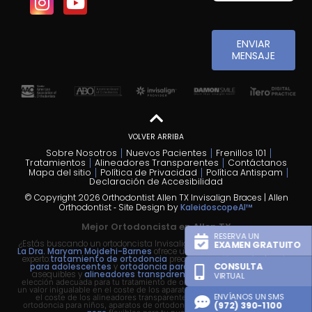
ENVIAR
MENSAJE
VOLVER ARRIBA
Sobre Nosotros
Nuevos Pacientes
Frenillos 101
Tratamientos
Alineadores Transparentes
Contáctanos
Mapa del sitio
Política de Privacidad
Política Antispam
Declaración de Accesibilidad
© Copyright 2026 Orthodontist Allen TX Invisalign Braces | Allen
Orthodontist ⁃ Site Design by
KaleidoscopeAI™
Mejor Ortodoncista en Allen TX
RESERVA UN
¿Estás buscando un ortodoncista Invisalign cerca de mí en Allen, TX?
EXAMEN GRATUITO
La Dra. Maryam Mojdehi-Barnes
ofrece un tratamiento de ortodoncia
experto:
tratamiento de ortodoncia
precoz para niños,
ortodoncia
CONSULTA
para adolescentes
y
ortodoncia para adultos
con
aparatos
asequibles y
alineadores transparentes Invisalign
.
Somos la
VIRTUAL
elección adecuada para tu tratamiento de ortodoncia, ya que ofrecemos
un valor inigualable en el coste de los aparatos de ortodoncia cerca de mí,
ENVÍANOS UN SMS
el coste de los alineadores transparentes Invisalign, aparatos de
(972) 390-1100
ortodoncia para niños, aparatos de ortodoncia para adultos y
planes de