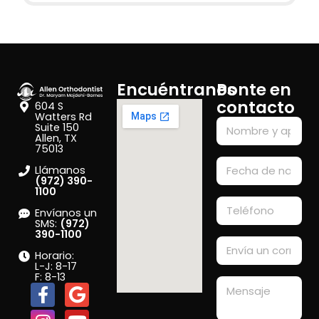
Encuéntranos
Ponte en
contacto
604 S
Watters Rd
Suite 150
Allen, TX
75013
Llámanos
(972) 390-
1100
Envíanos un
SMS:
(972)
390-1100
Horario:
L-J: 8-17
F: 8-13