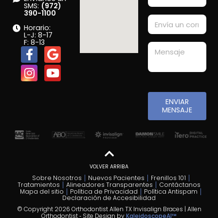
SMS:
(972)
390-1100
Horario:
L-J: 8-17
F: 8-13
ENVIAR
MENSAJE
VOLVER ARRIBA
Sobre Nosotros
Nuevos Pacientes
Frenillos 101
Tratamientos
Alineadores Transparentes
Contáctanos
Mapa del sitio
Política de Privacidad
Política Antispam
Declaración de Accesibilidad
© Copyright 2026 Orthodontist Allen TX Invisalign Braces | Allen
Orthodontist ⁃ Site Design by
KaleidoscopeAI™