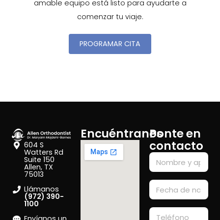
amable equipo está listo para ayudarte a
comenzar tu viaje.
PROGRAMAR CITA
Encuéntranos
Ponte en
contacto
604 S
Watters Rd
Suite 150
Allen, TX
75013
Llámanos
(972) 390-
1100
Envíanos un