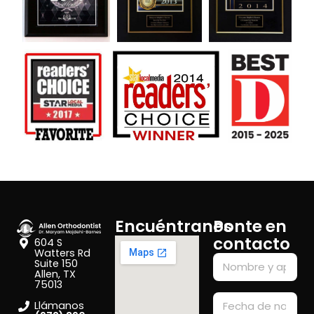
Encuéntranos
Ponte en
contacto
604 S
Watters Rd
Suite 150
Allen, TX
75013
Llámanos