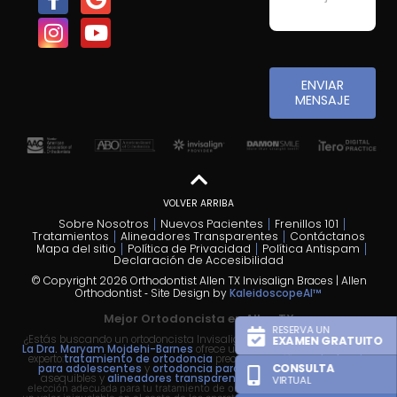
ENVIAR
MENSAJE
VOLVER ARRIBA
Sobre Nosotros
Nuevos Pacientes
Frenillos 101
Tratamientos
Alineadores Transparentes
Contáctanos
Mapa del sitio
Política de Privacidad
Política Antispam
Declaración de Accesibilidad
© Copyright 2026 Orthodontist Allen TX Invisalign Braces | Allen
Orthodontist ⁃ Site Design by
KaleidoscopeAI™
Mejor Ortodoncista en Allen TX
RESERVA UN
¿Estás buscando un ortodoncista Invisalign cerca de mí en Allen, TX?
EXAMEN GRATUITO
La Dra. Maryam Mojdehi-Barnes
ofrece un tratamiento de ortodoncia
experto:
tratamiento de ortodoncia
precoz para niños,
ortodoncia
CONSULTA
para adolescentes
y
ortodoncia para adultos
con
aparatos
asequibles y
alineadores transparentes Invisalign
.
Somos la
VIRTUAL
elección adecuada para tu tratamiento de ortodoncia, ya que ofrecemos