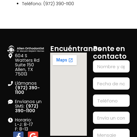
Teléfono: (972) 390-1100
Encuéntranos
Ponte en
contacto
604 S
Watters Rd
Suite 150
Allen, TX
75013
Llámanos
(972) 390-
1100
Envíanos un
SMS:
(972)
390-1100
Horario:
L-J: 8-17
F: 8-13