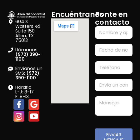
Encuéntranos
Ponte en
contacto
604 S
Watters Rd
Suite 150
Allen, TX
75013
Llámanos
(972) 390-
1100
Envíanos un
SMS:
(972)
390-1100
Horario:
L-J: 8-17
F: 8-13
ENVIAR
MENSAJE