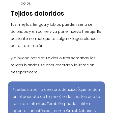
dolor.
Tejidos doloridos
Tus mejillas, lengua y labios pueden sentirse
doloridos y en carne viva por el nuevo herraje. Es
bastante normal que te salgan «llagas blancas»
por esta irritación.
¿La buena noticia? En dos o tres semanas, los
tejidos blandos se endurecerán y la irritación
desaparecerá.
Puedes utilizar la cera ortodóncica (que te dan
en el paquete de higiene) en las partes que te
resulten irritantes. También puedes utilizar
agentes anestésicos, como Orajel, Anbesol y