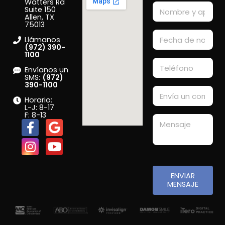
Watters Rd
Suite 150
Allen, TX
75013
Llámanos
(972) 390-
1100
Envíanos un
SMS:
(972)
390-1100
Horario:
L-J: 8-17
F: 8-13
ENVIAR
MENSAJE