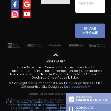
ENVIAR
MENSAJE
VOLVER ARRIBA
Sobre Nosotros
Nuevos Pacientes
Frenillos 101
Tratamientos
Alineadores Transparentes
Contáctanos
Mapa del sitio
Política de Privacidad
Política Antispam
Declaración de Accesibilidad
© Copyright 2026 Orthodontist Allen TX Invisalign Braces | Allen
Orthodontist ⁃ Site Design by
KaleidoscopeAI™
Mejor Ortodoncista en Allen TX
RESERVA UN
¿Estás buscando un ortodoncista Invisalign cerca de mí en Allen, TX?
EXAMEN GRATUITO
La Dra. Maryam Mojdehi-Barnes
ofrece un tratamiento de ortodoncia
experto:
tratamiento de ortodoncia
precoz para niños,
ortodoncia
CONSULTA
para adolescentes
y
ortodoncia para adultos
con
aparatos
asequibles y
alineadores transparentes Invisalign
.
Somos la
VIRTUAL