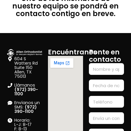
nuestro equipo se pondrá en
contacto contigo en breve.
Encuéntranos
Ponte en
contacto
604 S
Watters Rd
Suite 150
Allen, TX
75013
Llámanos
(972) 390-
1100
Envíanos un
SMS:
(972)
390-1100
Horario:
L-J: 8-17
F: 8-13