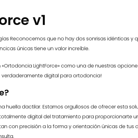
orce v1
as Reconocemos que no hay dos sonrisas idénticas y qu
icas únicas tiene un valor increíble.
 «Ortodoncia LightForce» como una de nuestras opciones
ma verdaderamente digital para ortodoncia!
ce?
a huella dactilar. Estamos orgullosos de ofrecer esta s
 totalmente digital del tratamiento para proporcionarte u
 con precisión a la forma y orientación únicas de tus di
nsulta.