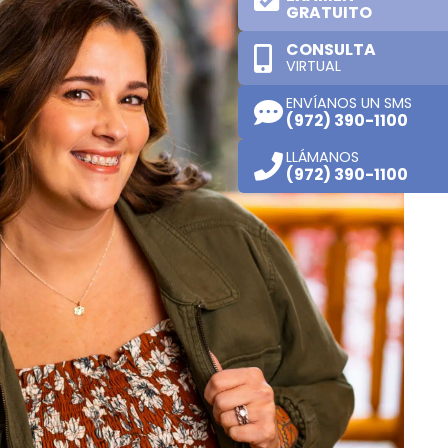
GRATUITO
CONSULTA
VIRTUAL
ENVÍANOS UN SMS
(972) 390-1100
LLÁMANOS
(972) 390-1100