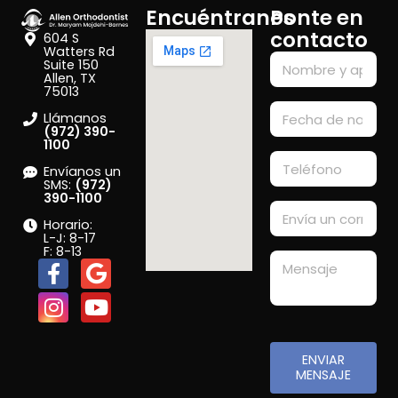
Encuéntranos
Ponte en
contacto
604 S
Watters Rd
Suite 150
Allen, TX
75013
Llámanos
(972) 390-
1100
Envíanos un
SMS:
(972)
390-1100
Horario:
L-J: 8-17
F: 8-13
ENVIAR
MENSAJE