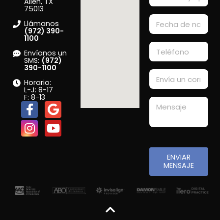
Allen, TX
75013
Llámanos
(972) 390-
1100
Envíanos un
SMS:
(972)
390-1100
Horario:
L-J: 8-17
F: 8-13
ENVIAR
MENSAJE