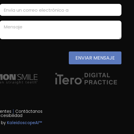
ENVIAR MENSAJE
rentes
Contáctanos
cesibilidad
n by
KaleidoscopeAI™