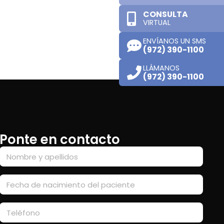
CONSULTA
VIRTUAL
ENVÍANOS UN SMS
(972) 390-1100
LLÁMANOS
(972) 390-1100
Ponte en contacto